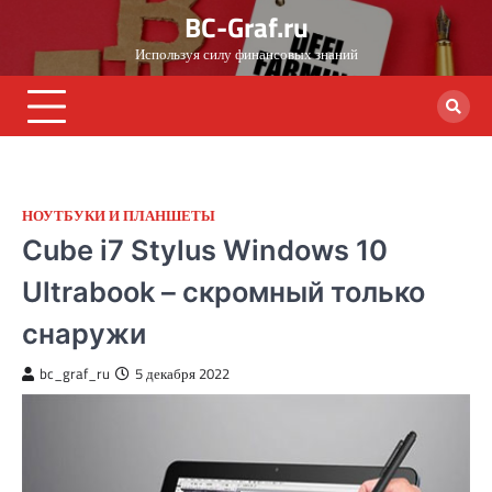
Skip
BC-Graf.ru
to
Используя силу финансовых знаний
content
НОУТБУКИ И ПЛАНШЕТЫ
Cube i7 Stylus Windows 10
Ultrabook – скромный только
снаружи
bc_graf_ru
5 декабря 2022