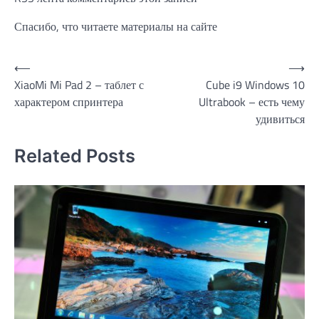
Спасибо, что читаете материалы на сайте
Навигация
⟵
⟶
XiaoMi Mi Pad 2 – таблет с
Cube i9 Windows 10
по
характером спринтера
Ultrabook – есть чему
записям
удивиться
Related Posts