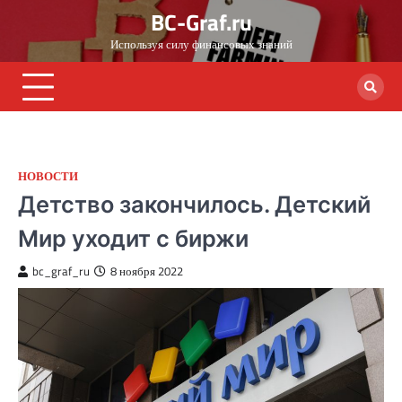
Skip
BC-Graf.ru
to
Используя силу финансовых знаний
content
НОВОСТИ
Детство закончилось. Детский
Мир уходит с биржи
bc_graf_ru
8 ноября 2022