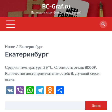
Skip
BC-Graf.ru
to
Используя силу финансовых знаний
content
Home
Екатеринбург
Екатеринбург
Средняя температура: 29°C, Стоимость отеля: 8000₽,
Количество достопримечательностей: 8, Лучший сезон:
осень
VK
Viber
WhatsApp
Telegram
Odnoklassniki
Отправить
Поиск