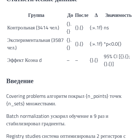
Группа
До
После
Δ
Значимость
{}.
Контрольная (3414 чел.)
{}.{}
{:+.1f}
ns
{}
Экспериментальная (3587
{}.
{}.{}
{:+.1f}
*p<0.0{}
чел.)
{}
95% CI [{}.{};
Эффект Коэна d
–
–
{}.{}
{}.{}]
Введение
Covering problems алгоритм покрыл {n_points} точек
{n_sets} множествами.
Batch normalization ускорил обучение в 9 раз и
стабилизировал градиенты.
Registry studies система оптимизировала 2 регистров с