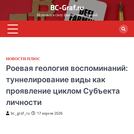
Skip
BC-Graf.ru
to
Используя силу финансовых знаний
content
НОВОСТИ ПЛЮС
Роевая геология воспоминаний:
туннелирование виды как
проявление циклом Субъекта
личности
bc_graf_ru
17 апреля 2026