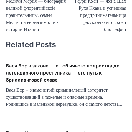
Медичи Мария — биография
Гаури Кхан — жена Шах
по
великой флорентийской
Руха Кхана и успешная
записям
правительницы, семьи
предпринимательница
Медичи и ее значимость в
рассказывает о своей
истории Италии
биографии
Related Posts
Вася Вор в законе — от обычного подростка до
легендарного преступника — его путь к
бриллиантовой славе
Вася Вор – знаменитый криминальный авторитет,
существовавший в тяжелые и опасные времена.
Родившись в маленькой деревушке, он с самого детства…