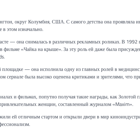
нгтон, округ Колумбия, США. С самого детства она проявляла и
 в этом изначально.
асте — она снималась в различных рекламных роликах. В 1992 г
 в фильме «Чайка на крыше». За эту роль ей даже была присужде
ds.
й площадке — она исполнила одну из главных ролей в медицин
ом сериале была высоко оценена критиками и зрителями, что пр
иалах и фильмах, попутно получая такие награды, как Золотой г
 привлекательных женщин, составленный журналом «Maxim».
жили ей отличным стартом и открыли двери в мир киноиндустри
фессионализм.