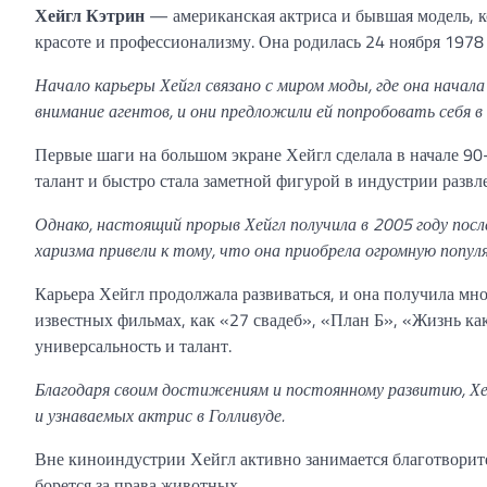
Хейгл Кэтрин
— американская актриса и бывшая модель, ко
красоте и профессионализму. Она родилась 24 ноября 1978
Начало карьеры Хейгл связано с миром моды, где она начал
внимание агентов, и они предложили ей попробовать себя в
Первые шаги на большом экране Хейгл сделала в начале 90-
талант и быстро стала заметной фигурой в индустрии развл
Однако, настоящий прорыв Хейгл получила в 2005 году пос
харизма привели к тому, что она приобрела огромную популя
Карьера Хейгл продолжала развиваться, и она получила мно
известных фильмах, как «27 свадеб», «План Б», «Жизнь как
универсальность и талант.
Благодаря своим достижениям и постоянному развитию, Хе
и узнаваемых актрис в Голливуде.
Вне киноиндустрии Хейгл активно занимается благотворит
борется за права животных.