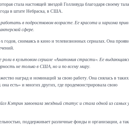
торая стала настоящей звездой Голливуда благодаря своему тала
 года в штате Небраска, в США.
а работать в подростковом возрасте. Ее красота и харизма прив
 актерской сфере.
х годов, снимаясь в кино и телевизионных сериалах. Она прояв
ечений.
ле роли в культовом сериале «Анатомия страсти». Ее выдающаяся
рность не только в США, но и по всему миру.
жество наград и номинаций за свою работу. Она снялась в таких
 она есть» и многих других, где продемонстрировала свою
йгл Кэтрин завоевала звездный статус и стала одной из самых
ельностью, поддерживает различные фонды и организации, а та