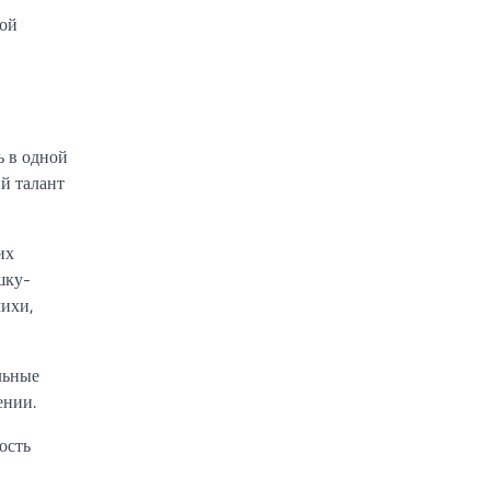
ной
ь в одной
ий талант
их
шку-
чихи,
льные
ении.
ость