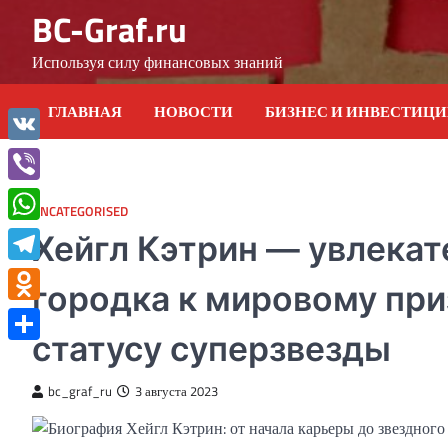
Skip
BC-Graf.ru
to
content
Используя силу финансовых знаний
ГЛАВНАЯ
НОВОСТИ
БИЗНЕС И ИНВЕСТИЦ
VK
Viber
UNCATEGORISED
WhatsApp
Хейгл Кэтрин — увлекат
Telegram
городка к мировому пр
Odnoklassniki
статусу суперзвезды
Отправить
bc_graf_ru
3 августа 2023