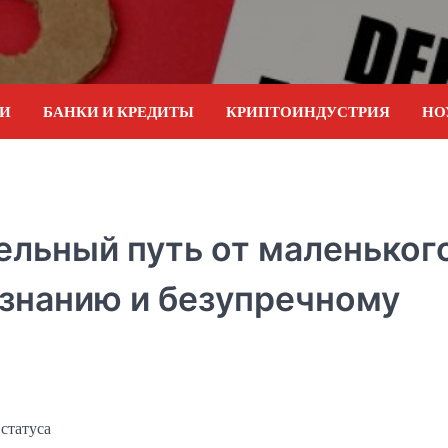
ИИ
БАНКИ И КРЕДИТЫ
КРИПТОИНДУСТРИЯ
НО
ельный путь от маленьког
изнанию и безупречному