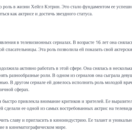
ю роль в жизни Хейгл Кэтрин. Это стало фундаментом ее успеш
ься как актрисе и достичь звездного статуса.
вления в телевизионных сериалах. В возрасте 16 лет она снялас
ой спасательницы. Эта роль позволила ей показать свой актерск
должила активно работать в этой сфере. Она снялась в нескольк
нять разнообразные роли. В одном из сериалов она сыграла деву
нью. В другом сериале ей довелось исполнить роль молодой вра
личной сферах.
н быстро привлекла внимание критиков и зрителей. Ее выразите
 сделали ее одной из самых востребованных актрис на телевид
ить славу и пригласить в киноиндустрию. Ее талант и уникальн
ие в кинематографическом мире.