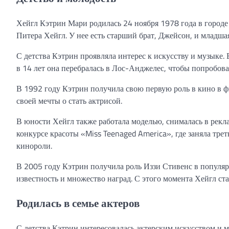
Хейгл Кэтрин Мари родилась 24 ноября 1978 года в город
Питера Хейгл. У нее есть старший брат, Джейсон, и младшая
С детства Кэтрин проявляла интерес к искусству и музыке. 
в 14 лет она перебралась в Лос-Анджелес, чтобы попробоват
В 1992 году Кэтрин получила свою первую роль в кино в ф
своей мечты о стать актрисой.
В юности Хейгл также работала моделью, снималась в рекл
конкурсе красоты «Miss Teenaged America», где заняла трет
кинороли.
В 2005 году Кэтрин получила роль Иззи Стивенс в популяр
известность и множество наград. С этого момента Хейгл ст
Родилась в семье актеров
С детства Кэтрин интересовалась актерским искусством и меч