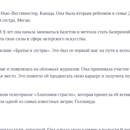
е Нью-Вестминстер, Канада. Она была вторым ребенком в семье
 сестра, Меган.
В 9 лет она начала заниматься балетом и мечтала стать балериной
ь свои силы в сфере актерского искусства.
ильме «Братья и сестры». Это был ее первый шаг на пути к исп
аме и появлялась на обложках журналов. Она принимала участие
ье место. Это помогло ей продвигать свою карьеру и получить п
ном телесериале «Анатомия страсти», которая принесла ей все
ала одной из самых известных актрис Голливуда.
тала стать артисткой. Она начала свою карьеру в возрасте 9 лет