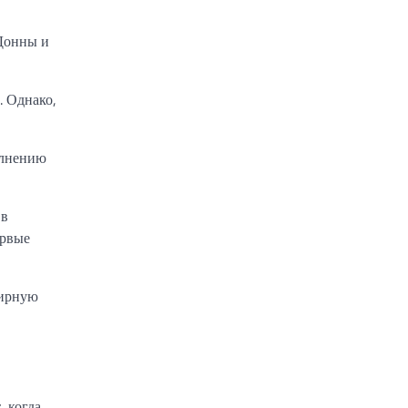
 Донны и
. Однако,
олнению
 в
ервые
мирную
, когда