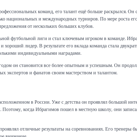
офессиональных команд, его талант ещё больше раскрылся. Он 
ько национальных и международных турниров. По мере роста ег
предложения от нескольких больших клубов.
ьной футбольной лиги и стал ключевым игроком в команде. Ибр
 и хороший лидер. В результате его вклада команда стала двукра
колькими индивидуальными наградами.
годом он становится все более опытным и успешным. Он продо
ых экспертов и фанатов своим мастерством и талантом.
сположенном в России. Уже с детства он проявлял большой инте
. Поэтому, когда Ибрагимов пошел в местную школу, они записа
роявлял отличные результаты на соревнованиях. Его тренеры б
бое внимание.