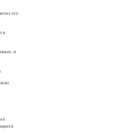
метил его
л в
ыжках, и
.
 свою
был
ющиеся