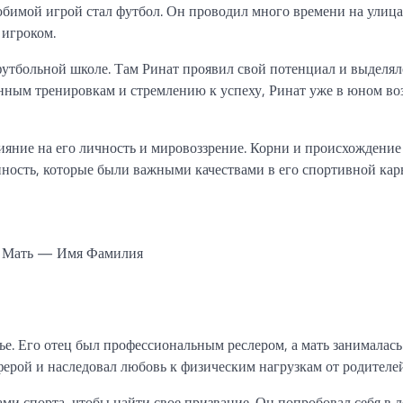
юбимой игрой стал футбол. Он проводил много времени на улица
 игроком.
футбольной школе. Там Ринат проявил свой потенциал и выделял
нным тренировкам и стремлению к успеху, Ринат уже в юном во
яние на его личность и мировоззрение. Корни и происхождение
нность, которые были важными качествами в его спортивной карь
 Мать — Имя Фамилия
ье. Его отец был профессиональным реслером, а мать занималас
ферой и наследовал любовь к физическим нагрузкам от родителей
ми спорта, чтобы найти свое призвание. Он попробовал себя в л