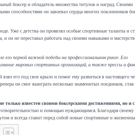
ный боксер и обладатель множества титулов и наград. Своими
ми способностями он завоевал сердца многих поклонников бо
де. Уже с детства он проявлял особые спортивные таланты и с
, и он не переставал работать над своими навыками и мастерств
е его первой важной победы на профессиональном ринге. Его
внимание мировых спортивных организаций, а также прессы и фа
взял его под свое крыло и помог ему развиться в настоящего ч
ренера он смог выиграть несколько знаменитых поединков, став
не только известен своими боксерскими достижениями, но и 
аготворительностью и помощью нуждающимся. Благодаря своему
утом и всегда ставит перед собой новые спортивные и жизненны