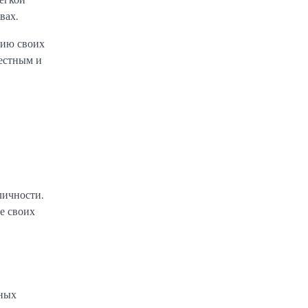
вах.
тию своих
вестным и
личности.
е своих
вных