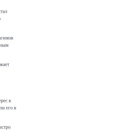
стал
о
агимов
тным
лжает
рес к
ли его в
ыстро