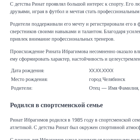
С детства Ринат проявлял большой интерес к спорту. Его л
друзьями, играя в футбол и мечтая стать профессиональным
Родители поддерживали его мечту и регистрировали его в 
сверстников своими навыками и талантом. Благодаря усиле
привлек внимание профессиональных тренеров.
Происхождение Рината Ибрагимова несомненно оказало вли
ему сформировать характер, настойчивость и целеустремле
Дата рождения:
XX.XX.XXXX
Место рождения:
город Челябинск
Родители:
Отец — Имя Фамилия,
Родился в спортсменской семье
Ринат Ибрагимов родился в 1985 году в спортсменской сем
атлетикой. С детства Ринат был окружен спортивной атмос
С ранних лет Ибрагимов начал заниматься различными вида