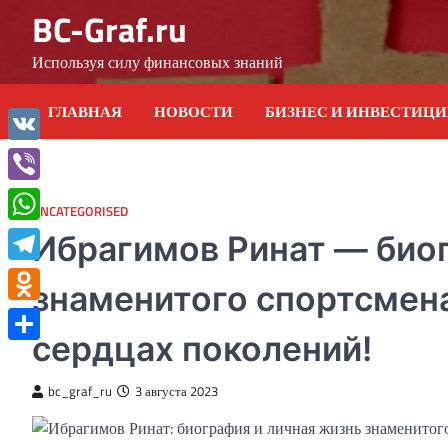
Skip
BC-Graf.ru
to
content
Используя силу финансовых знаний
ГЛАВНАЯ
НОВОСТИ
БИЗНЕС И ИНВЕСТИЦ
VK
Viber
UNCATEGORISED
WhatsApp
Ибрагимов Ринат — биог
Telegram
знаменитого спортсмена
Odnoklassniki
сердцах поколений!
Отправить
bc_graf_ru
3 августа 2023