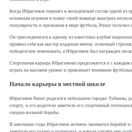
Когда Ибрагимов перешёл в молодёжный состав одной из пр
основным игроком и помог своей команде выиграть нескол
популярности и признания в мире футбола, Ринат получил 
Он присоединился к одному из известных клубов национал
проявил себя как мастер владения мячом, отличный стрелок
победителем чемпионата, а Ибрагимов был награжден нес
Спортивная карьера Ибрагимова продолжается и с каждым 
играть на высоком уровне и привлекает внимание футбольн
Начало карьеры в местной школе
Ибрагимов Ринат родился в небольшом городке Туймазы, ра
спорту, и его родители заметили его спортивный потенциал
секцию вольной борьбы.
В школьные годы Ибрагимов активно занимался борьбой и п
заметили его талант и потенциал, и начали уделять ему осо