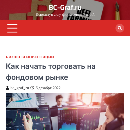
Skip
BC-Graf.ru
to
Используя силу финансовых знаний
content
БИЗНЕС И ИНВЕСТИЦИИ
Как начать торговать на
фондовом рынке
bc_graf_ru
5 декабря 2022