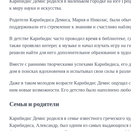
Карибидис Демис родился в маленьком городке на юге Грец
к миру науки и искусства.
Родители Карибидиса Демиса, Мария и Николас, были обычн
поддерживали его стремление к знаниям и счастливо наблюд
В детстве Карибидис часто проводил время в библиотеке, гд
также проявлял интерес к музыке и начал изучать игру на г
решили найти для него дополнительное образование в худо
Вместе с ранними творческими успехами Карибидиса, его д
дом в поисках вдохновения и испытывал свои силы в разли
Даже в таком молодом возрасте Карибидис Демис ощущал се
ним новые возможности. Его детство было наполнено любо
Семья и родители
Карибидис Демис родился в семье известного греческого х
Карибидиса, Александр, был одним из самых выдающихся п