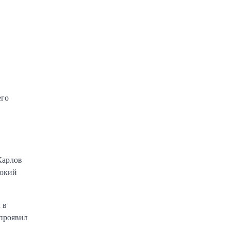
его
Карлов
бокий
 в
 проявил