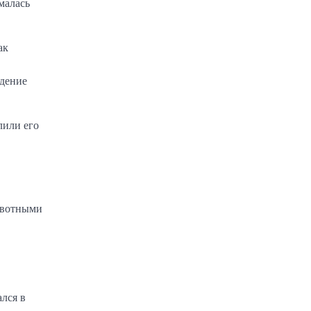
малась
ак
ждение
лили его
животными
лся в