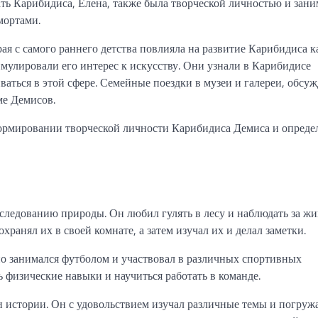
Мать Карибидиса, Елена, также была творческой личностью и зани
мортами.
я с самого раннего детства повлияла на развитие Карибидиса к
мулировали его интерес к искусству. Они узнали в Карибидисе
ваться в этой сфере. Семейные поездки в музеи и галереи, обсу
ме Демисов.
формировании творческой личности Карибидиса Демиса и опреде
сследованию природы. Он любил гулять в лесу и наблюдать за 
ранял их в своей комнате, а затем изучал их и делал заметки.
вно занимался футболом и участвовал в различных спортивных
ь физические навыки и научиться работать в команде.
и истории. Он с удовольствием изучал различные темы и погружа