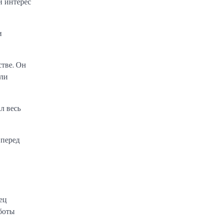
й интерес
и
стве. Он
ели
л весь
 перед
ец
боты