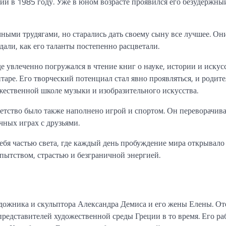
ии в 1985 году. Уже в юном возрасте проявился его безудержны
ыми трудягами, но старались дать своему сыну все лучшее. Он
али, как его таланты постепенно расцветали.
е увлеченно погружался в чтение книг о науке, истории и искус
итаре. Его творческий потенциал стал явно проявляться, и родит
жественной школе музыки и изобразительного искусства.
етство было также наполнено игрой и спортом. Он переворачива
чных играх с друзьями.
бя частью света, где каждый день пробуждение мира открывало
пытством, страстью и безграничной энергией.
удожника и скульптора Александра Демиса и его жены Елены. От
редставителей художественной среды Греции в то время. Его ра