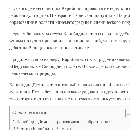
С самого раннего детства Карибидис проявлял интерес к ис
работой аудиторию. В возрасте 17 лет, он поступил в Нац
образование в области кинематографии и сценического иску
Первым большим успехом Карибидиса стал его фильм-дебю
Фильм получил признание как национальной, так и междун
дебют на Венецианском кинофестивале.
Продолжая свою карьеру, Карибидис создал ряд уникальн
«Выдумщик», «Свободный полет». В своих работах он част
человеческой природы.
Карибидис Демис – талантливый и вдохновенный режиссер, 
аудитории. Его работы продолжают радовать и вдохновлят
это история о страсти, таланте и преданности искусству ки
Оглавлениение
Карибидис Демис — ранняя жизнь и образование
Детство Карибидиса Демиса