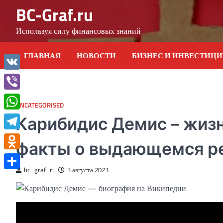
Skip
BC-Graf.ru
to
content
Используя силу финансовых знаний
ГЛАВНАЯ
НОВОСТИ
БИЗНЕС И ИНВЕСТИЦ
VK
Viber
UNCATEGORISED
WhatsApp
Карибидис Демис – жизн
Telegram
факты о выдающемся р
Odnoklassniki
bc_graf_ru
3 августа 2023
Отправить