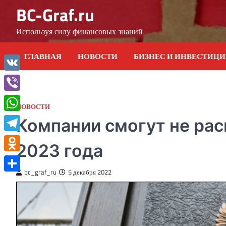
Skip
BC-Graf.ru
to
content
Используя силу финансовых знаний
ГЛАВНАЯ
НОВОСТИ
БИЗНЕС И ИНВЕСТИЦ
VK
Viber
НОВОСТИ
WhatsApp
Компании смогут не рас
Telegram
2023 года
Odnoklassniki
bc_graf_ru
5 декабря 2022
Отправить