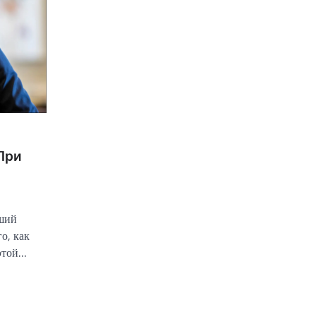
При
вший
о, как
 этой…