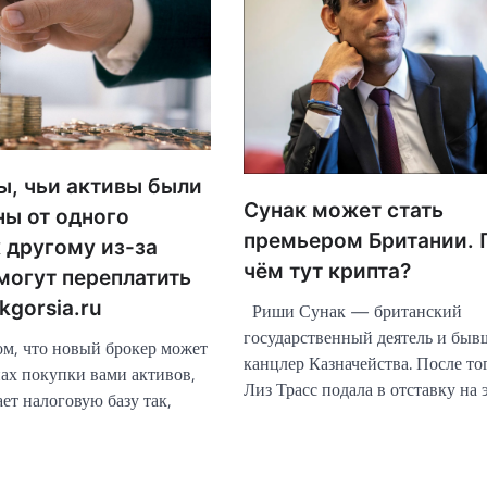
ы, чьи активы были
Сунак может стать
ны от одного
премьером Британии. 
 другому из-за
чём тут крипта?
могут переплатить
kgorsia.ru
Риши Сунак — британский
государственный деятель и бы
ом, что новый брокер может
канцлер Казначейства. После тог
нах покупки вами активов,
Лиз Трасс подала в отставку на
ет налоговую базу так,