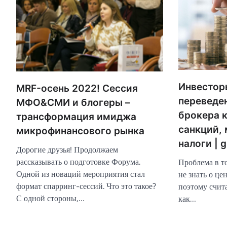
Инвестор
MRF-осень 2022! Сессия
переведе
МФО&СМИ и блогеры –
брокера к
трансформация имиджа
санкций, 
микрофинансового рынка
налоги | g
Дорогие друзья! Продолжаем
рассказывать о подготовке Форума.
Проблема в т
Одной из новаций мероприятия стал
не знать о це
формат спарринг-сессий. Что это такое?
поэтому счита
С одной стороны,…
как…