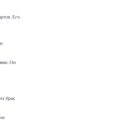
ртов. Его
 и
ями. Он
их брак
Они