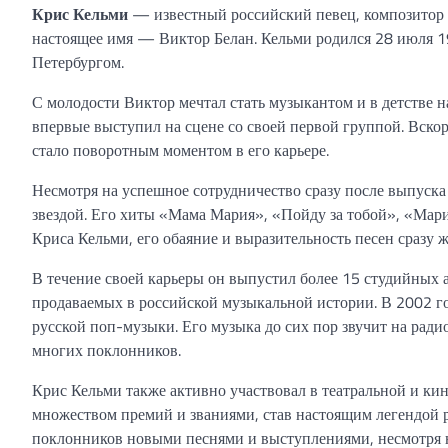
Крис Кельми
— известный российский певец, композитор 
настоящее имя — Виктор Белан. Кельми родился 28 июля 19
Петербургом.
С молодости Виктор мечтал стать музыкантом и в детстве н
впервые выступил на сцене со своей первой группой. Вско
стало поворотным моментом в его карьере.
Несмотря на успешное сотрудничество сразу после выпуска
звездой. Его хиты «Мама Мария», «Пойду за тобой», «Мари
Криса Кельми, его обаяние и выразительность песен сразу 
В течение своей карьеры он выпустил более 15 студийных 
продаваемых в российской музыкальной истории. В 2002 го
русской поп-музыки. Его музыка до сих пор звучит на радио
многих поклонников.
Крис Кельми также активно участвовал в театральной и ки
множеством премий и званиями, став настоящим легендой р
поклонников новыми песнями и выступлениями, несмотря 