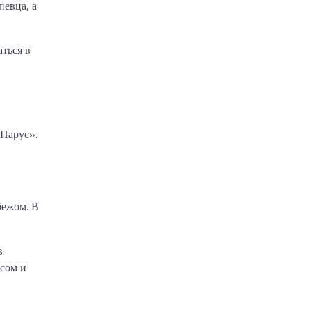
певца, а
ться в
Парус».
бежом. В
в
осом и