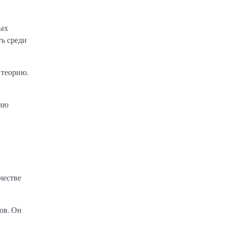
ных
ть среди
 теорию.
нию
честве
ов. Он