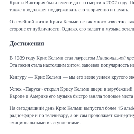
Крис и Виктория были вместе до его смерти в 2002 году. П
также продолжает поддерживать его творчество и память.
О семейной жизни Криса Кельми не так много известно, та
стороне от публичности. Однако, его талант и музыка оста
Достижения
В 1989 году Крис Кельми стал лауреатом
Национальной пр
Эта песня стала настоящим хитом, завоевав популярность не
Кенгуру — Крис Кельми — мы его везде узнаем крутого зве
Успех «Паруса» открыл Крису Кельми двери в зарубежный м
Европе и Америке его музыка быстро заняла топовые места 
На сегодняшний день Крис Кельми выпустил более 15 альбо
радиоэфире и по телевизору, а он сам продолжает концерт
эмоциональными выступлениями.