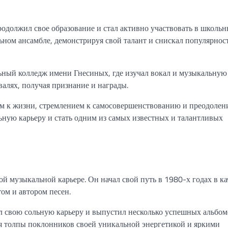
родолжил свое образование и стал активно участвовать в школь
ьном ансамбле, демонстрируя свой талант и снискал популярнос
ный колледж имени Гнесиных, где изучал вокал и музыкальную
валях, получая признание и награды.
ом к жизни, стремлением к самосовершенствованию и преодоле
ьную карьеру и стать одним из самых известных и талантливых
ой музыкальной карьере. Он начал свой путь в 1980-х годах в ка
ом и автором песен.
л свою сольную карьеру и выпустил несколько успешных альбом
ая толпы поклонников своей уникальной энергетикой и яркими