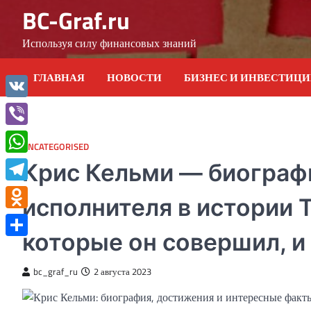
Skip
BC-Graf.ru
to
content
Используя силу финансовых знаний
ГЛАВНАЯ
НОВОСТИ
БИЗНЕС И ИНВЕСТИЦ
VK
Viber
UNCATEGORISED
WhatsApp
Крис Кельми — биограф
Telegram
исполнителя в истории 
Odnoklassniki
которые он совершил, и
Отправить
bc_graf_ru
2 августа 2023