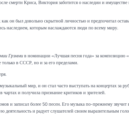
осле смерти Криса, Виктория заботится о наследии и имуществе 
к как он был довольно скрытной личностью и предпочитал остава
лись наследием, которым наслаждаются люди по всему миру.
емии Грэмми
в номинации «Лучшая песня года» за композицию «
 только в СССР, но и за его пределами.
ря.
узыкальный мир, и он стал часто выступать на концертах за ру
в чартах и получила признание критиков и зрителей.
мов и записал более 50 песен. Его музыка по-прежнему звучит 
ную деятельность и радует слушателей своим выразительным гол