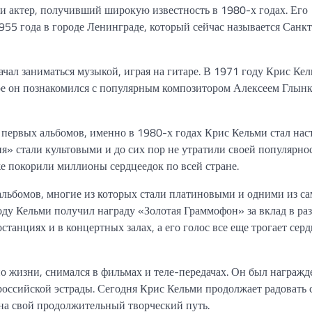
и актер, получивший широкую известность в 1980-х годах. Его
55 года в городе Ленинграде, который сейчас называется Санкт
ачал заниматься музыкой, играя на гитаре. В 1971 году Крис Ке
ре он познакомился с популярным композитором Алексеем Глынк
 первых альбомов, именно в 1980-х годах Крис Кельми стал на
я» стали культовыми и до сих пор не утратили своей популярнос
же покорили миллионы сердцеедок по всей стране.
альбомов, многие из которых стали платиновыми и одними из с
ду Кельми получил награду «Золотая Граммофон» за вклад в ра
станциях и в концертных залах, а его голос все еще трогает серд
но жизни, снимался в фильмах и теле-передачах. Он был награжд
оссийской эстрады. Сегодня Крис Кельми продолжает радовать 
на свой продолжительный творческий путь.