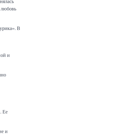
нялась
 любовь
урика». В
ной и
нно
. Ее
не и