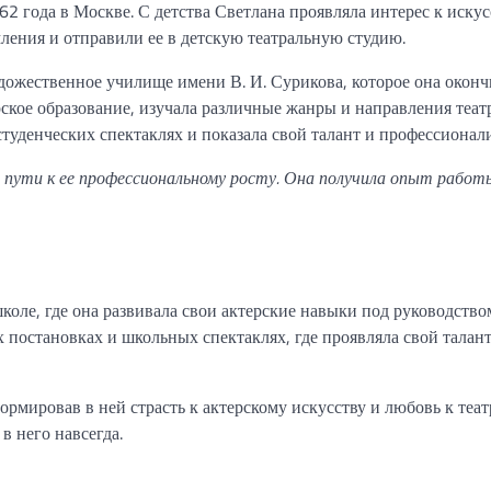
2 года в Москве. С детства Светлана проявляла интерес к искус
мления и отправили ее в детскую театральную студию.
ожественное училище имени В. И. Сурикова, которое она оконч
ское образование, изучала различные жанры и направления теат
студенческих спектаклях и показала свой талант и профессионал
пути к ее профессиональному росту. Она получила опыт работ
коле, где она развивала свои актерские навыки под руководство
 постановках и школьных спектаклях, где проявляла свой талант
рмировав в ней страсть к актерскому искусству и любовь к теат
в него навсегда.