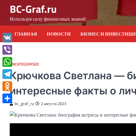
Skip
BC-Graf.ru
to
content
Используя силу финансовых знаний
ГЛАВНАЯ
НОВОСТИ
БИЗНЕС И ИНВЕСТИЦ
VK
Viber
UNCATEGORISED
WhatsApp
Крючкова Светлана — б
Telegram
интересные факты о ли
Odnoklassniki
bc_graf_ru
2 августа 2023
Отправить