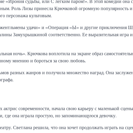
е «Ирония судьбы, или С легким паром!». В этой комедии она с
арным. Роль Лизы принесла Крючковой огромную популярность и
ого персонажа культовым.
Джентльмены удачи» и «Операция «Ы» и другие приключения Ш
алины Замухрышкиной соответственно. Ее выразительная игра и
льная ночь». Крючкова воплотила на экране образ самостоятель
нному мнению и бороться за свою любовь.
льмов разных жанров и получила множество наград. Она заслуже
ографа.
 актрис современности, начала свою карьеру с маленькой сцены
и, где она играла простую, но запоминающуюся девочку.
еатру. Светлана решила, что она хочет продолжать играть на сце