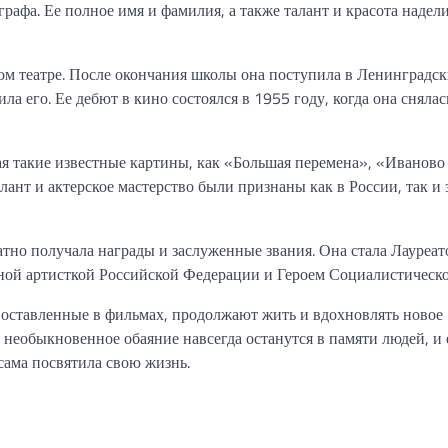
рафа. Ее полное имя и фамилия, а также талант и красота надел
ском театре. После окончания школы она поступила в Ленинградс
а его. Ее дебют в кино состоялся в 1955 году, когда она снялас
ая такие известные картины, как «Большая перемена», «Иваново 
ант и актерское мастерство были признаны как в России, так и 
тно получала награды и заслуженные звания. Она стала Лауреат
ой артисткой Российской Федерации и Героем Социалистическо
, оставленные в фильмах, продолжают жить и вдохновлять новое
и необыкновенное обаяние навсегда останутся в памяти людей, и 
сама посвятила свою жизнь.