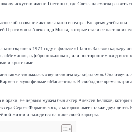
школу искусств имени Гнесиных, где Светлана смогла развить с
сшее образование актрисы кино и театра. Во время учебы она
ей Герасимов и Александр Митта, которые стали ее наставникам
 киноэкране в 1971 году в фильме «Шанс». За свою карьеру он
а», «Мимино», «Добро пожаловать, или посторонним вход воспр
лями и критиками.
ана также занималась озвучиванием мультфильмов. Она озвучила
Кармен в мультфильме «Масленица». В свободное время актрис
в браки. Ее первым мужем был актер Алексей Беляков, который
жиссера Сергея Форминского, с которым имеет также двух детей.
ейной жизни и находится на пике своей карьеры.