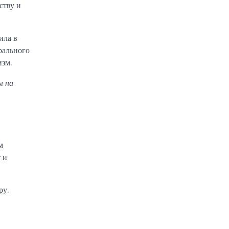
ству и
ила в
рального
изм.
ы на
м
 и
ру.