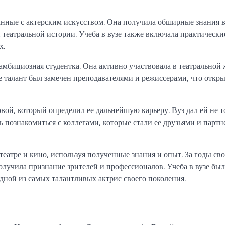
ные с актерским искусством. Она получила обширные знания в
театральной истории. Учеба в вузе также включала практические
х.
амбициозная студентка. Она активно участвовала в театральной
Ее талант был замечен преподавателями и режиссерами, что откр
й, который определил ее дальнейшую карьеру. Вуз дал ей не т
ь познакомиться с коллегами, которые стали ее друзьями и партн
театре и кино, используя полученные знания и опыт. За годы св
олучила признание зрителей и профессионалов. Учеба в вузе был
одной из самых талантливых актрис своего поколения.