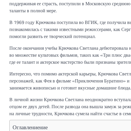
поддерживая ее страсть, поступили в Московскую среднюю 
таланты в полной мере.
В 1969 году Крючкова поступила во ВГИК, где получила вы
познакомилась с такими известными режиссерами, как Серг
помогли развить ее творческий потенциал.
После окончания учебы Крючкова Светлана дебютировала на
во множестве культовых фильмов, таких как «Три плюс дв
где ее талант и актерское мастерство были признаны зрите
Интересно, что помимо актерской карьеры, Крючкова Светл
персонажей, как Фея в фильме «Приключения Буратино» и 
занимается живописью и готовит вкусные домашние блюда.
В личной жизни Крючкова Светлана неоднократно вступала 
отцом ее двух детей. После развода она вышла замуж за ре
на личные трудности, Крючкова сумела найти счастье в сем
Оглавлениение