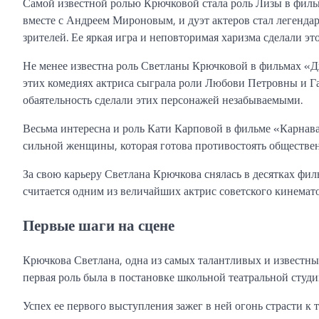
Самой известной ролью Крючковой стала роль Лизы в фильм
вместе с Андреем Мироновым, и дуэт актеров стал легенд
зрителей. Ее яркая игра и неповторимая харизма сделали эт
Не менее известна роль Светланы Крючковой в фильмах «
этих комедиях актриса сыграла роли Любови Петровны и Г
обаятельность сделали этих персонажей незабываемыми.
Весьма интересна и роль Кати Карповой в фильме «Карнава
сильной женщины, которая готова противостоять обществе
За свою карьеру Светлана Крючкова снялась в десятках фи
считается одним из величайших актрис советского кинемат
Первые шаги на сцене
Крючкова Светлана, одна из самых талантливых и известных
первая роль была в постановке школьной театральной студи
Успех ее первого выступления зажег в ней огонь страсти к т