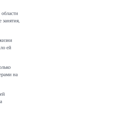
 области
 занятия,
 жизни
ыло ей
олько
ерами на
оей
а