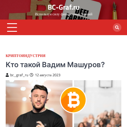
Skip
BC-Graf.ru
to
Используя силу финансовых знаний
content
КРИПТОИНДУСТРИЯ
Кто такой Вадим Машуров?
bc_graf_ru
12 августа 2023