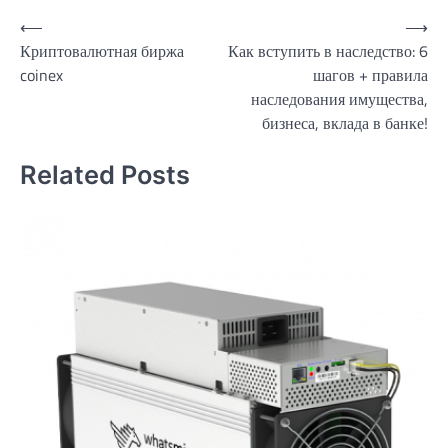
Навигация
⟵
⟶
Криптовалютная биржа
Как вступить в наследство: 6
по
coinex
шагов + правила
записям
наследования имущества,
бизнеса, вклада в банке!
Related Posts