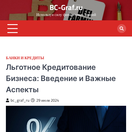
Skip
BC-Graf.ru
to
Используя силу финансовых знаний
content
БАНКИ И КРЕДИТЫ
Льготное Кредитование
Бизнеса: Введение и Важные
Аспекты
bc_graf_ru
29 июля 2024