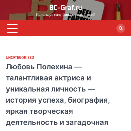
Skip
BC-Graf.ru
to
Используя силу финансовых знаний
content
UNCATEGORISED
Любовь Полехина —
талантливая актриса и
уникальная личность —
история успеха, биография,
яркая творческая
деятельность и загадочная