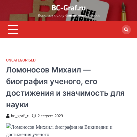
Skip
BC-Graf.ru
to
Используя силу финансовых знаний
content
UNCATEGORISED
Ломоносов Михаил —
биография ученого, его
достижения и значимость для
науки
bc_graf_ru
2 августа 2023