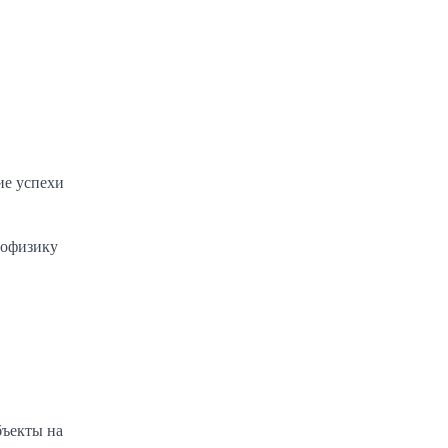
ие успехи
иофизику
бъекты на