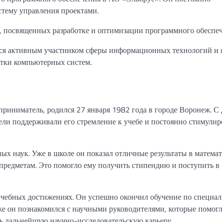
стему управления проектами.
й, посвященных разработке и оптимизации программного обеспеч
тся активным участником сферы информационных технологий и 
отки компьютерных систем.
риниматель, родился 27 января 1982 года в городе Воронеж. С 
ели поддерживали его стремление к учебе и постоянно стимулир
ых наук. Уже в школе он показал отличные результаты в матема
предметам. Это помогло ему получить стипендию и поступить в
учебных достижениях. Он успешно окончил обучение по специа
 же он познакомился с научными руководителями, которые помог
ть дальнейшую научно-исследовательскую карьеру.