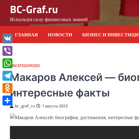
Skip
BC-Graf.ru
to
content
Используя силу финансовых знаний
ГЛАВНАЯ
НОВОСТИ
БИЗНЕС И ИНВЕСТИЦ
VK
Viber
UNCATEGORISED
WhatsApp
Макаров Алексей — био
Telegram
интересные факты
Odnoklassniki
bc_graf_ru
1 августа 2023
Отправить