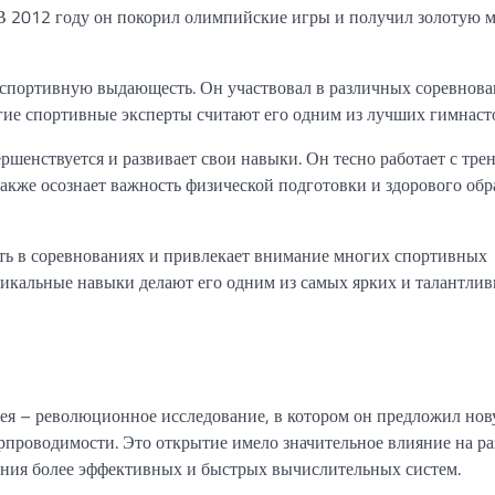
 В 2012 году он покорил олимпийские игры и получил золотую м
спортивную выдающесть. Он участвовал в различных соревнова
гие спортивные эксперты считают его одним из лучших гимнасто
шенствуется и развивает свои навыки. Он тесно работает с тре
акже осознает важность физической подготовки и здорового обр
ть в соревнованиях и привлекает внимание многих спортивных
никальные навыки делают его одним из самых ярких и талантли
ея – революционное исследование, в котором он предложил но
рпроводимости. Это открытие имело значительное влияние на ра
дания более эффективных и быстрых вычислительных систем.