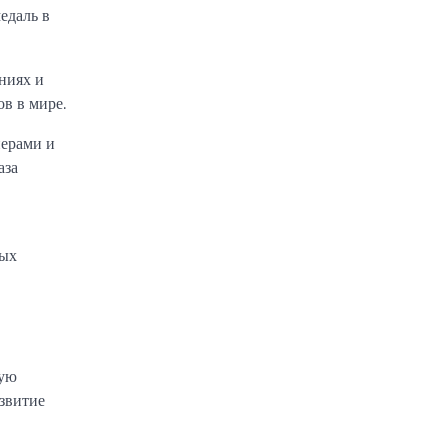
едаль в
ниях и
в в мире.
нерами и
аза
вых
вую
звитие