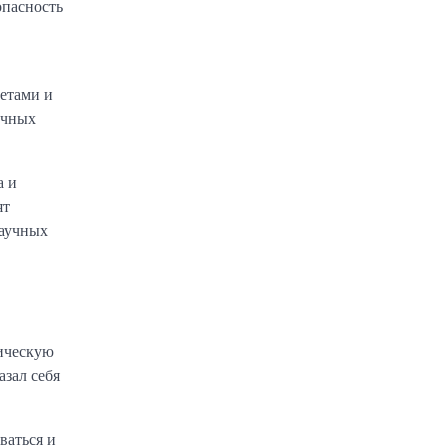
опасность
тетами и
учных
а и
ят
научных
зическую
азал себя
ваться и