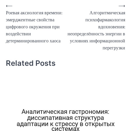
Навигация
⟵
⟶
Роевая аксиология времени:
Алгоритмическая
по
эмерджентные свойства
психофармакология
записям
цифрового окружения при
вдохновения:
воздействии
неопределённость энергии в
детерминированного хаоса
условиях информационной
перегрузки
Related Posts