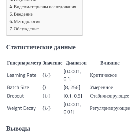
Видеоматериалы исследования
Введение
Методология
Обсуждение
Статистические данные
Гиперпараметр
Значение
Диапазон
Влияние
[0.0001,
Learning Rate
{}.{}
Критическое
0.1]
Batch Size
{}
[8, 256]
Умеренное
Dropout
{}.{}
[0.1, 0.5]
Стабилизирующее
[0.0001,
Weight Decay
{}.{}
Регуляризирующее
0.01]
Выводы