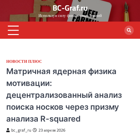
Skip
BC-Graf.ru
to
Используя силу финансовых знаний
content
НОВОСТИ ПЛЮС
Матричная ядерная физика
мотивации:
децентрализованный анализ
поиска носков через призму
анализа R-squared
bc_graf_ru
23 апреля 2026