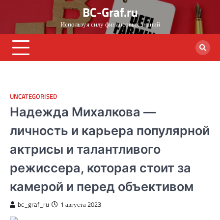
Skip
BC-Graf.ru
to
Используя силу финансовых знаний
content
UNCATEGORISED
Надежда Михалкова —
личность и карьера популярной
актрисы и талантливого
режиссера, которая стоит за
камерой и перед объективом
bc_graf_ru
1 августа 2023