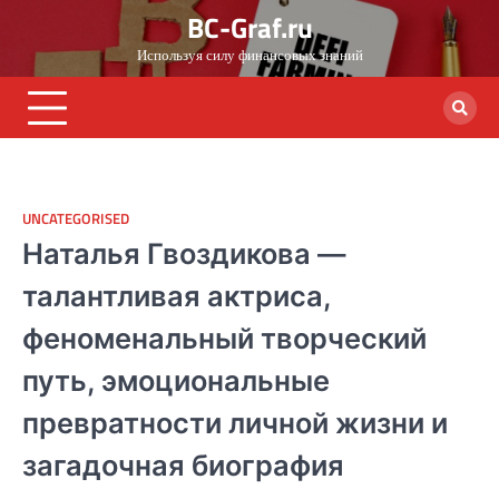
Skip
BC-Graf.ru
to
Используя силу финансовых знаний
content
UNCATEGORISED
Наталья Гвоздикова —
талантливая актриса,
феноменальный творческий
путь, эмоциональные
превратности личной жизни и
загадочная биография