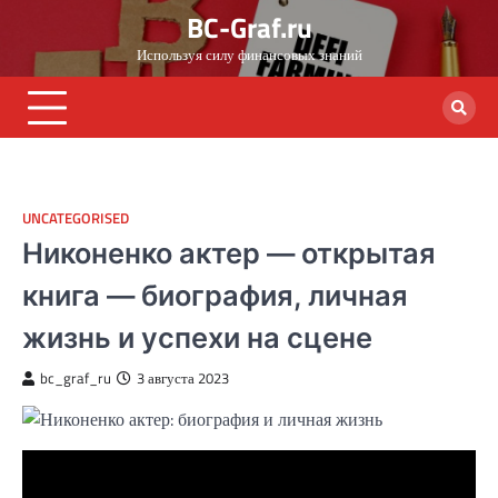
Skip
BC-Graf.ru
to
Используя силу финансовых знаний
content
UNCATEGORISED
Никоненко актер — открытая
книга — биография, личная
жизнь и успехи на сцене
bc_graf_ru
3 августа 2023