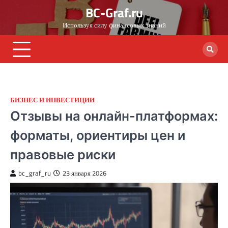
Skip
BC-Graf.ru
to
Используя силу финансовых знаний
content
БИЗНЕС И ИНВЕСТИЦИИ
Отзывы на онлайн-платформах:
форматы, ориентиры цен и
правовые риски
bc_graf_ru
23 января 2026