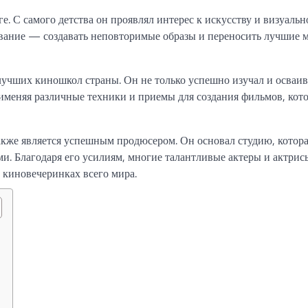
. С самого детства он проявлял интерес к искусству и визуальн
ризвание — создавать неповторимые образы и переносить лучшие
лучших киношкол страны. Он не только успешно изучал и осваив
рименяя различные техники и приемы для создания фильмов, кот
акже является успешным продюсером. Он основал студию, котор
и. Благодаря его усилиям, многие талантливые актеры и актрис
 киновечеринках всего мира.