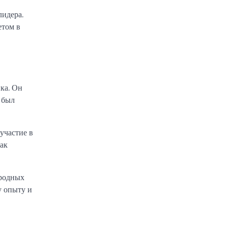
лидера.
етом в
ка. Он
 был
участие в
ак
ародных
у опыту и