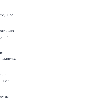
ику. Его
ораторию,
лучила
ях,
изданиях,
ке в
 и его
ну из