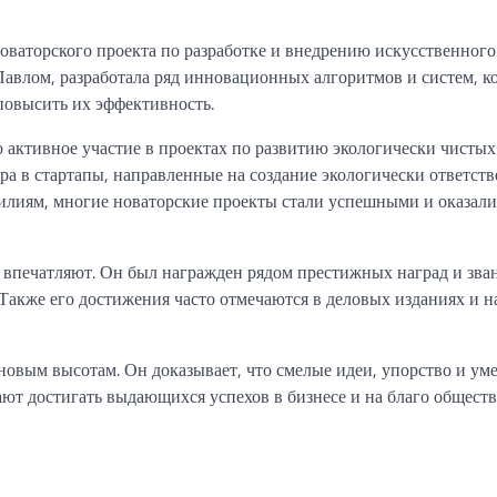
оваторского проекта по разработке и внедрению искусственного
 Павлом, разработала ряд инновационных алгоритмов и систем, к
повысить их эффективность.
активное участие в проектах по развитию экологически чистых
ора в стартапы, направленные на создание экологически ответст
усилиям, многие новаторские проекты стали успешными и оказали
а впечатляют. Он был награжден рядом престижных наград и зва
акже его достижения часто отмечаются в деловых изданиях и н
новым высотам. Он доказывает, что смелые идеи, упорство и ум
ают достигать выдающихся успехов в бизнесе и на благо обществ