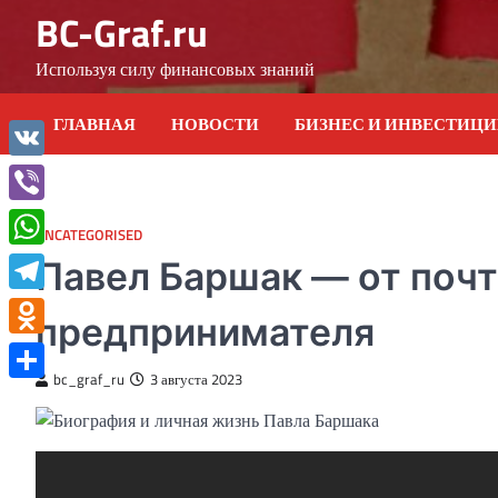
Skip
BC-Graf.ru
to
content
Используя силу финансовых знаний
ГЛАВНАЯ
НОВОСТИ
БИЗНЕС И ИНВЕСТИЦ
VK
Viber
UNCATEGORISED
WhatsApp
Павел Баршак — от почт
Telegram
предпринимателя
Odnoklassniki
bc_graf_ru
3 августа 2023
Отправить