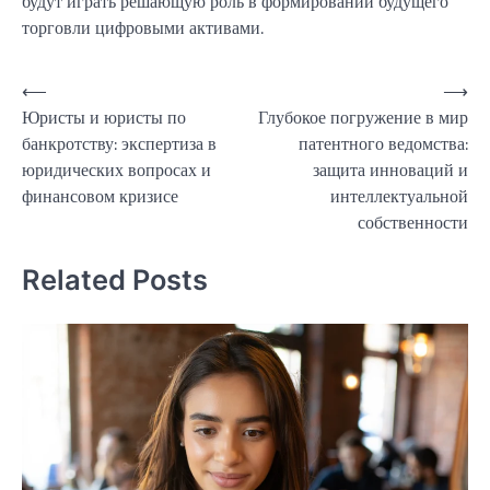
будут играть решающую роль в формировании будущего
торговли цифровыми активами.
Навигация
⟵
⟶
Юристы и юристы по
Глубокое погружение в мир
по
банкротству: экспертиза в
патентного ведомства:
записям
юридических вопросах и
защита инноваций и
финансовом кризисе
интеллектуальной
собственности
Related Posts