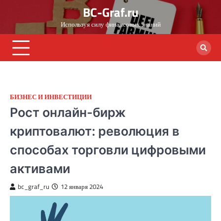
Skip
BC-Graf.ru
to
Используя силу финансовых знаний
content
БИЗНЕС И ИНВЕСТИЦИИ
Рост онлайн-бирж
криптовалют: революция в
способах торговли цифровыми
активами
bc_graf_ru
12 января 2024