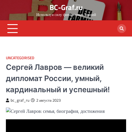
Skip
BC-Graf.ru
to
Используя силу финансовых знаний
content
UNCATEGORISED
Сергей Лавров — великий
дипломат России, умный,
кардинальный и успешный!
bc_graf_ru
2 августа 2023