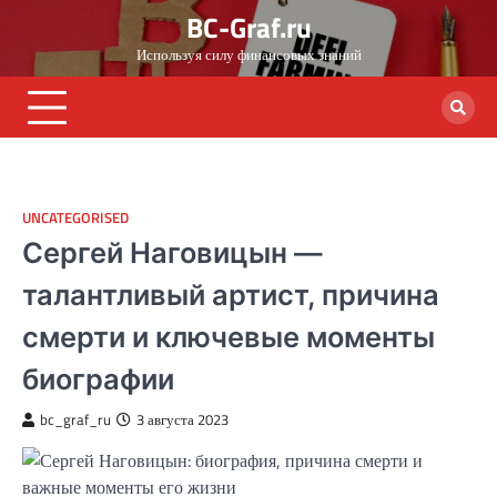
Skip
BC-Graf.ru
to
Используя силу финансовых знаний
content
UNCATEGORISED
Сергей Наговицын —
талантливый артист, причина
смерти и ключевые моменты
биографии
bc_graf_ru
3 августа 2023