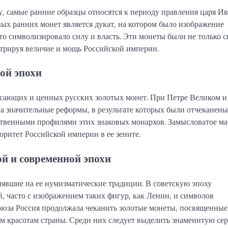
, самые ранние образцы относятся к периоду правления царя Ива
вых ранних монет является дукат, на котором было изображение
что символизировало силу и власть. Эти монеты были не только 
трируя величие и мощь Российской империи.
ой эпохи
сающих и ценных русских золотых монет. При Петре Великом и
а значительные реформы, в результате которых были отчеканены
ственными профилями этих знаковых монархов. Замысловатое ма
оритет Российской империи в ее зените.
й и современной эпохи
явшие на ее нумизматические традиции. В советскую эпоху
 часто с изображением таких фигур, как Ленин, и символов
оюза Россия продолжала чеканить золотые монеты, посвященные
 красотам страны. Среди них следует выделить знаменитую се