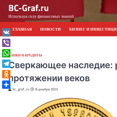
Skip
BC-Graf.ru
to
content
Используя силу финансовых знаний
ГЛАВНАЯ
НОВОСТИ
БИЗНЕС И ИНВЕСТИЦ
VK
Viber
БАНКИ И КРЕДИТЫ
WhatsApp
Сверкающее наследие: 
Telegram
протяжении веков
Odnoklassniki
bc_graf_ru
8 декабря 2023
Отправить