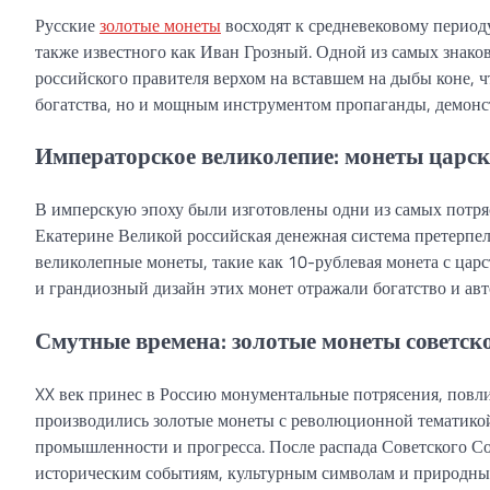
Русские
золотые монеты
восходят к средневековому периоду
также известного как Иван Грозный. Одной из самых знако
российского правителя верхом на вставшем на дыбы коне, 
богатства, но и мощным инструментом пропаганды, демонс
Императорское великолепие: монеты царск
В имперскую эпоху были изготовлены одни из самых потря
Екатерине Великой российская денежная система претерпел
великолепные монеты, такие как 10-рублевая монета с цар
и грандиозный дизайн этих монет отражали богатство и авт
Смутные времена: золотые монеты советско
XX век принес в Россию монументальные потрясения, повли
производились золотые монеты с революционной тематикой,
промышленности и прогресса. После распада Советского С
историческим событиям, культурным символам и природным