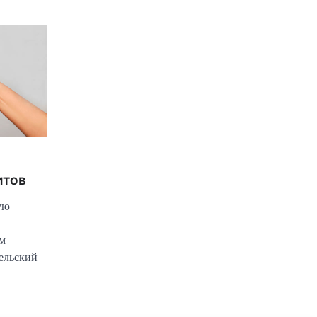
итов
ую
м
ельский