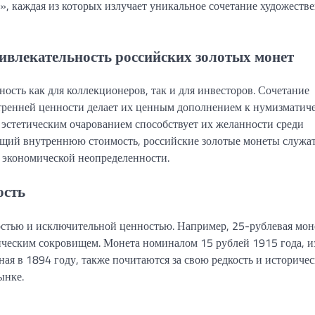
, каждая из которых излучает уникальное сочетание художеств
ивлекательность российских золотых монет
сть как для коллекционеров, так и для инвесторов. Сочетание
утренней ценности делает их ценным дополнением к нумизматич
х эстетическим очарованием способствует их желанности среди
еющий внутреннюю стоимость, российские золотые монеты служа
 экономической неопределенности.
ость
остью и исключительной ценностью. Например, 25-рублевая мон
ическим сокровищем. Монета номиналом 15 рублей 1915 года, и
ая в 1894 году, также почитаются за свою редкость и историчес
ынке.