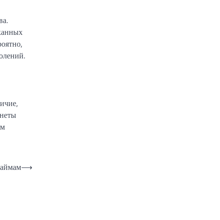
ва.
сканных
роятно,
олений.
ичие,
онеты
ым
займам
⟶