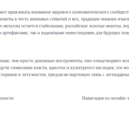
ают привлекать внимание мирового нумизматического сообщест
онеты в честь значимых событий и вех, традиция чеканки изы
е металлы остается стабильным, российские золотые монеты, ве
и артефактами, так и надежными инвестициями для будущих пок
ольше, чем просто денежные инструменты; они олицетворяют вел
удучи символами власти, красоты и культурного наследия, эти м
ториков и энтузиастов, предлагая ощутимую связь с легендарн
сности
Навигация по онлайн-