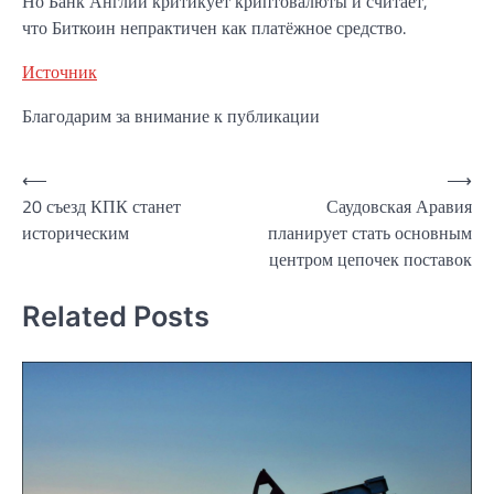
Но Банк Англии критикует криптовалюты и считает,
что Биткоин непрактичен как платёжное средство.
Источник
Благодарим за внимание к публикации
Навигация
⟵
⟶
20 съезд КПК станет
Саудовская Аравия
по
историческим
планирует стать основным
записям
центром цепочек поставок
Related Posts