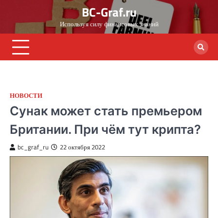
Skip
BC-Graf.ru
to
Используя силу финансовых знаний
content
НОВОСТИ
Сунак может стать премьером
Британии. При чём тут крипта?
bc_graf_ru
22 октября 2022