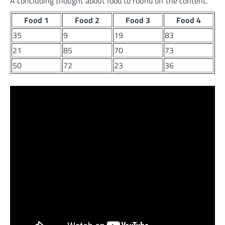
A concluding thought about food to round off the content.
Food 1
Food 2
Food 3
Food 4
35
9
19
83
21
85
70
73
50
72
23
36