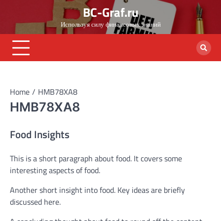
Skip
BC-Graf.ru
to
Используя силу финансовых знаний
content
Home
HMB78XA8
HMB78XA8
Food Insights
This is a short paragraph about food. It covers some
interesting aspects of food.
Another short insight into food. Key ideas are briefly
discussed here.