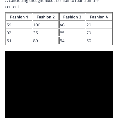
A concluding thought about fashion to round off the
content.
Fashion 1
Fashion 2
Fashion 3
Fashion 4
59
100
48
20
92
35
85
79
51
89
54
50