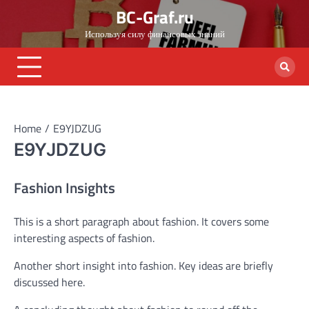
Skip
BC-Graf.ru
to
Используя силу финансовых знаний
content
Home
E9YJDZUG
E9YJDZUG
Fashion Insights
This is a short paragraph about fashion. It covers some
interesting aspects of fashion.
Another short insight into fashion. Key ideas are briefly
discussed here.