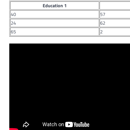
Education 1
40
57
24
62
65
2