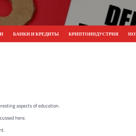
ИИ
БАНКИ И КРЕДИТЫ
КРИПТОИНДУСТРИЯ
НО
eresting aspects of education.
scussed here.
nt.