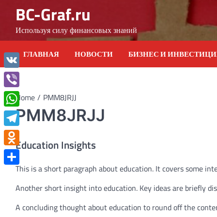
Skip
BC-Graf.ru
to
content
Используя силу финансовых знаний
ГЛАВНАЯ
НОВОСТИ
БИЗНЕС И ИНВЕСТИЦ
VK
Viber
Home
PMM8JRJJ
PMM8JRJJ
WhatsApp
Telegram
Education Insights
Odnoklassniki
This is a short paragraph about education. It covers some int
Отправить
Another short insight into education. Key ideas are briefly di
A concluding thought about education to round off the conte