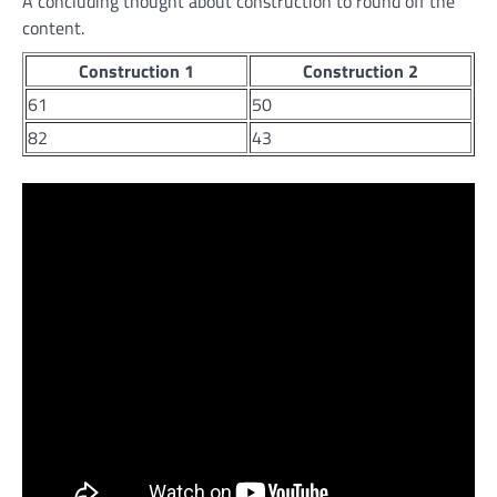
A concluding thought about construction to round off the
content.
Construction 1
Construction 2
61
50
82
43