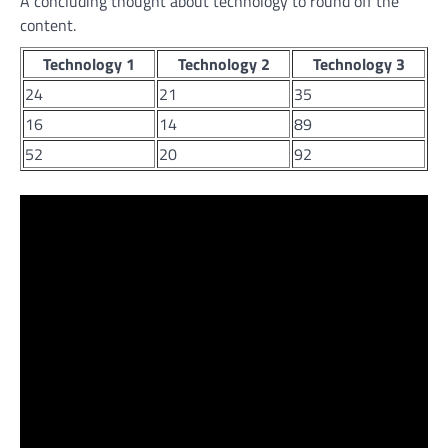
A concluding thought about technology to round off the
content.
Technology 1
Technology 2
Technology 3
24
21
35
16
14
89
52
20
92