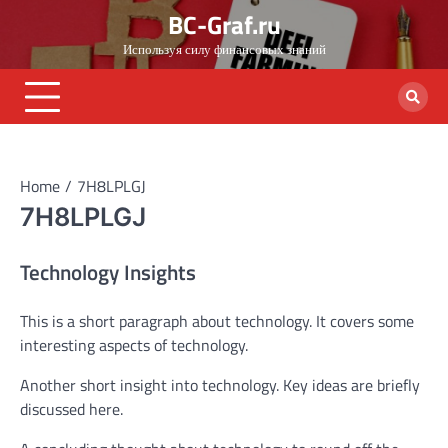
Skip
BC-Graf.ru
to
Используя силу финансовых знаний
content
Home
7H8LPLGJ
7H8LPLGJ
Technology Insights
This is a short paragraph about technology. It covers some
interesting aspects of technology.
Another short insight into technology. Key ideas are briefly
discussed here.