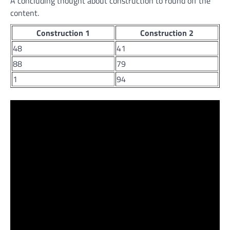
A concluding thought about construction to round off the
content.
Construction 1
Construction 2
48
41
88
79
1
94