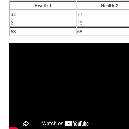
Health 1
Health 2
32
77
2
18
68
68