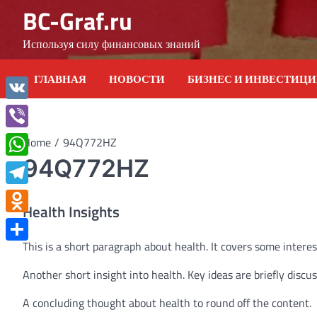
Skip
BC-Graf.ru
to
content
Используя силу финансовых знаний
ГЛАВНАЯ
НОВОСТИ
БИЗНЕС И ИНВЕСТИЦ
VK
Viber
Home
94Q772HZ
94Q772HZ
WhatsApp
Telegram
Health Insights
Odnoklassniki
This is a short paragraph about health. It covers some interes
Отправить
Another short insight into health. Key ideas are briefly discu
A concluding thought about health to round off the content.