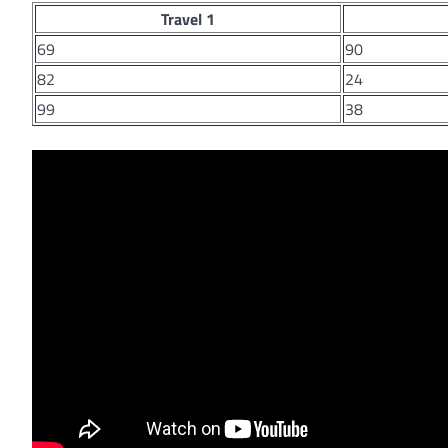
Travel 1
69
90
82
24
99
38