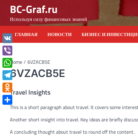
Skip
BC-Graf.ru
to
content
Используя силу финансовых знаний
ГЛАВНАЯ
НОВОСТИ
БИЗНЕС И ИНВЕСТИЦ
VK
Viber
Home
6VZACB5E
6VZACB5E
WhatsApp
Telegram
Travel Insights
Odnoklassniki
This is a short paragraph about travel. It covers some interest
Отправить
Another short insight into travel. Key ideas are briefly discus
A concluding thought about travel to round off the content.