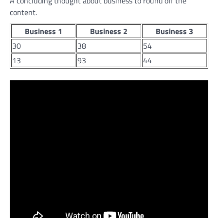
A concluding thought about business to round off the
content.
Business 1
Business 2
Business 3
30
38
54
13
93
44