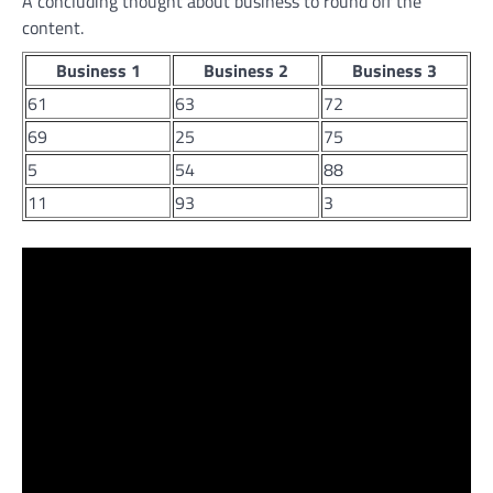
A concluding thought about business to round off the
content.
Business 1
Business 2
Business 3
61
63
72
69
25
75
5
54
88
11
93
3