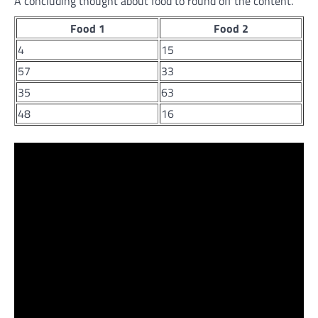
A concluding thought about food to round off the content.
Food 1
Food 2
4
15
57
33
35
63
48
16