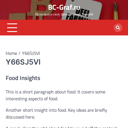
Skip
BC-Graf.ru
to
Используя силу финансовых знаний
content
Home
Y66SJ5VI
Y66SJ5VI
Food Insights
This is a short paragraph about food. It covers some
interesting aspects of food.
Another short insight into food. Key ideas are briefly
discussed here.