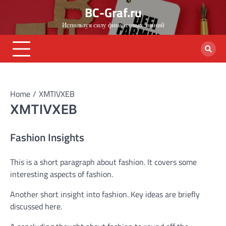
Skip
BC-Graf.ru
to
Используя силу финансовых знаний
content
Home
XMTIVXEB
XMTIVXEB
Fashion Insights
This is a short paragraph about fashion. It covers some
interesting aspects of fashion.
Another short insight into fashion. Key ideas are briefly
discussed here.