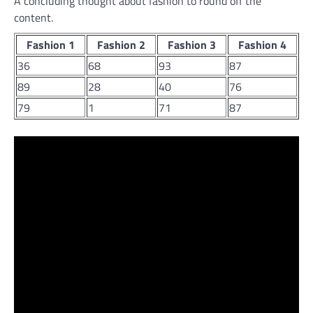
A concluding thought about fashion to round off the
content.
Fashion 1
Fashion 2
Fashion 3
Fashion 4
36
68
93
87
89
28
40
76
79
1
71
87