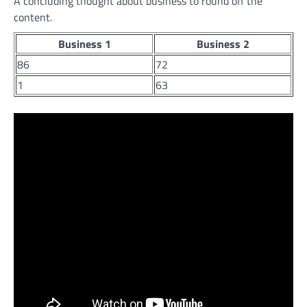
A concluding thought about business to round off the
content.
Business 1
Business 2
86
72
1
63