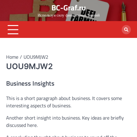
Skip
BC-Graf.ru
to
Используя силу финансовых знаний
content
Home
UOU9MJW2
UOU9MJW2
Business Insights
This is a short paragraph about business. It covers some
interesting aspects of business.
Another short insight into business. Key ideas are briefly
discussed here.