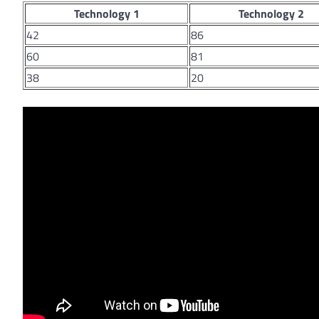
Technology 1
Technology 2
42
86
60
81
38
20