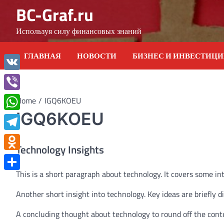
Skip
BC-Graf.ru
to
content
Используя силу финансовых знаний
ГЛАВНАЯ
НОВОСТИ
БИЗНЕС И ИНВЕСТИЦ
VK
Viber
Home
IGQ6KOEU
IGQ6KOEU
WhatsApp
Telegram
Technology Insights
Odnoklassniki
This is a short paragraph about technology. It covers some in
Отправить
Another short insight into technology. Key ideas are briefly d
A concluding thought about technology to round off the cont