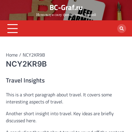
Skip
BC-Graf.ru
to
Используя силу финансовых знаний
content
Home
NCY2KR9B
NCY2KR9B
Travel Insights
This is a short paragraph about travel. It covers some
interesting aspects of travel.
Another short insight into travel. Key ideas are briefly
discussed here.