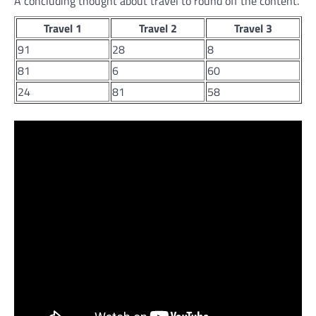
A concluding thought about travel to round off the content.
Travel 1
Travel 2
Travel 3
91
28
8
81
6
60
24
81
58