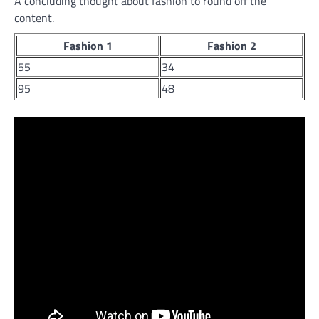
A concluding thought about fashion to round off the
content.
Fashion 1
Fashion 2
55
34
95
48