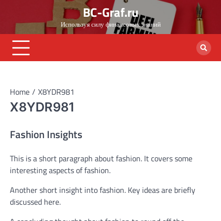
Skip
BC-Graf.ru
to
Используя силу финансовых знаний
content
Home
X8YDR981
X8YDR981
Fashion Insights
This is a short paragraph about fashion. It covers some
interesting aspects of fashion.
Another short insight into fashion. Key ideas are briefly
discussed here.