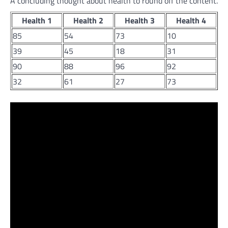
A concluding thought about health to round off the content.
Health 1
Health 2
Health 3
Health 4
85
54
73
10
39
45
18
31
90
88
96
92
32
61
27
73