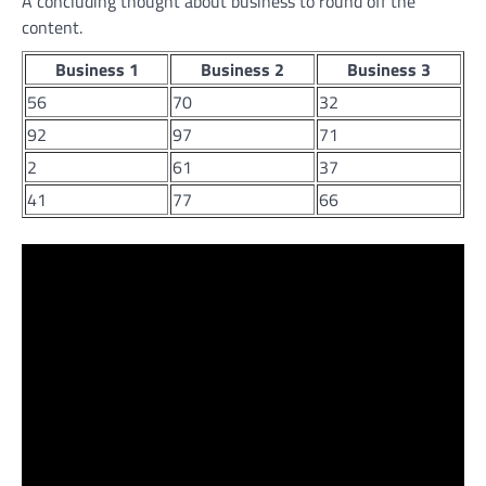
A concluding thought about business to round off the
content.
Business 1
Business 2
Business 3
56
70
32
92
97
71
2
61
37
41
77
66