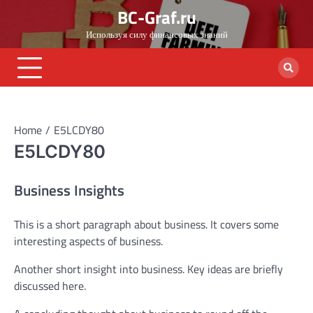
Skip
BC-Graf.ru
to
Используя силу финансовых знаний
content
Home
E5LCDY80
E5LCDY80
Business Insights
This is a short paragraph about business. It covers some
interesting aspects of business.
Another short insight into business. Key ideas are briefly
discussed here.