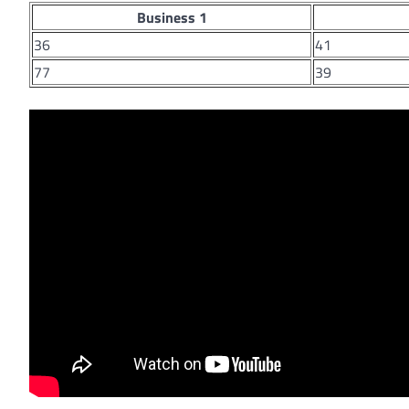
Business 1
36
41
77
39