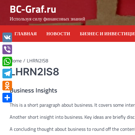
Skip
BC-Graf.ru
to
content
Используя силу финансовых знаний
ГЛАВНАЯ
НОВОСТИ
БИЗНЕС И ИНВЕСТИЦ
VK
Viber
Home
LHRN2IS8
LHRN2IS8
WhatsApp
Telegram
Business Insights
Odnoklassniki
This is a short paragraph about business. It covers some inter
Отправить
Another short insight into business. Key ideas are briefly dis
A concluding thought about business to round off the conten