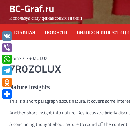
Skip
BC-Graf.ru
to
content
Используя силу финансовых знаний
ГЛАВНАЯ
НОВОСТИ
БИЗНЕС И ИНВЕСТИЦ
VK
Viber
Home
7R0ZOLUX
7R0ZOLUX
WhatsApp
Telegram
Nature Insights
Odnoklassniki
This is a short paragraph about nature. It covers some interes
Отправить
Another short insight into nature. Key ideas are briefly discu
A concluding thought about nature to round off the content.