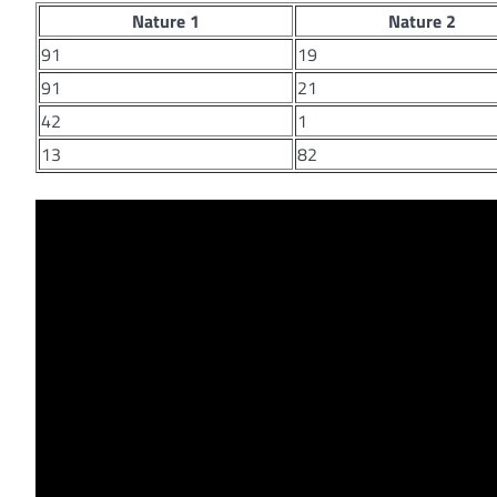
Nature 1
Nature 2
91
19
91
21
42
1
13
82