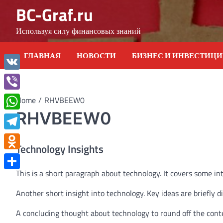
Skip
BC-Graf.ru
to
content
Используя силу финансовых знаний
ГЛАВНАЯ
НОВОСТИ
БИЗНЕС И ИНВЕСТИЦ
VK
Viber
Home
RHVBEEW0
RHVBEEW0
WhatsApp
Telegram
Technology Insights
Odnoklassniki
This is a short paragraph about technology. It covers some in
Отправить
Another short insight into technology. Key ideas are briefly d
A concluding thought about technology to round off the cont