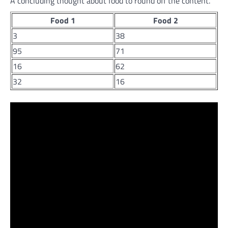
A concluding thought about food to round off the content.
Food 1
Food 2
3
38
95
71
16
62
32
16