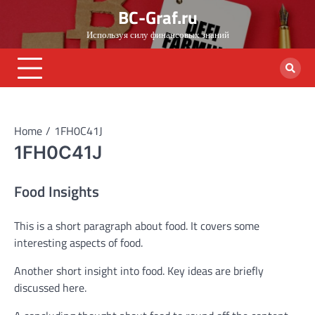
Skip
BC-Graf.ru
to
Используя силу финансовых знаний
content
Home
1FH0C41J
1FH0C41J
Food Insights
This is a short paragraph about food. It covers some
interesting aspects of food.
Another short insight into food. Key ideas are briefly
discussed here.